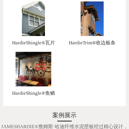
>
>
HardieShingle®瓦片
HardieTrim®收边板条
板 >
>
HardieShingle®鱼鳞
板 >
案例展示
JAMESHARDIE®詹姆斯·哈迪纤维水泥壁板经过精心设计，